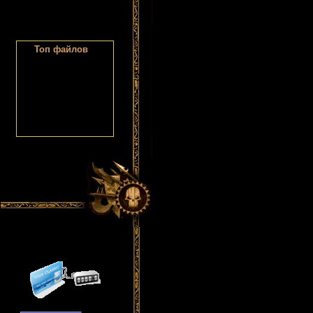
Тоа
Топ файлов
йлов